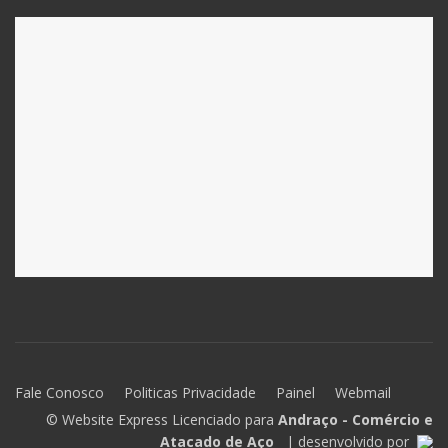
Fale Conosco
Politicas Privacidade
Painel
Webmail
© Website Express Licenciado para
Andraço - Comércio e
Atacado de Aço
| desenvolvido por