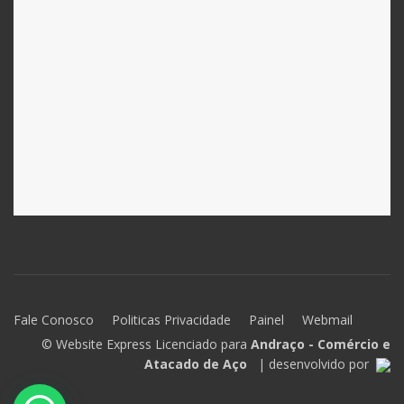
Fale Conosco
Politicas Privacidade
Painel
Webmail
© Website Express Licenciado para
Andraço - Comércio e
Atacado de Aço
| desenvolvido por